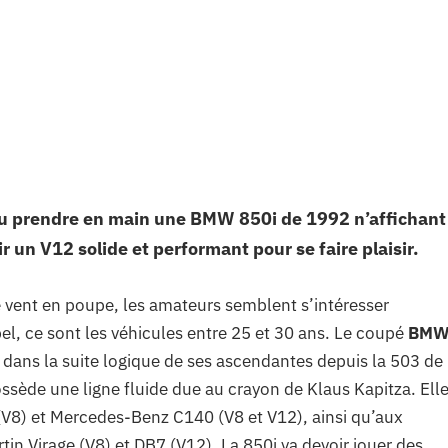
 pu prendre en main une BMW 850i de 1992 n’affichant
 un V12 solide et performant pour se faire plaisir.
 le vent en poupe, les amateurs semblent s’intéresser
pel, ce sont les véhicules entre 25 et 30 ans. Le coupé
BM
t dans la suite logique de ses ascendantes depuis la 503 de
ossède une ligne fluide due au crayon de Klaus Kapitza. Ell
V8) et Mercedes-Benz C140 (V8 et V12), ainsi qu’aux
in Virage (V8) et DB7 (V12). La 850i va devoir jouer des