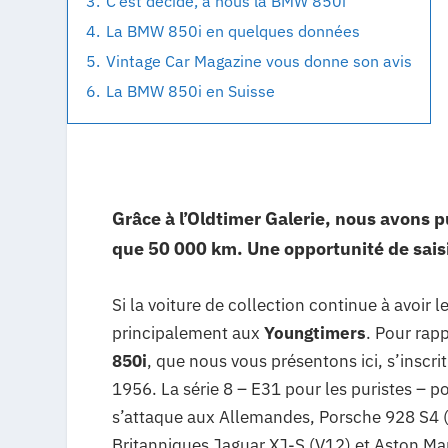
3.
C’est décidé, à nous la BMW 850i
4.
La BMW 850i en quelques données
5.
Vintage Car Magazine vous donne son avis
6.
La BMW 850i en Suisse
Grâce à l’Oldtimer Galerie, nous avons
que 50 000 km. Une opportunité de saisir
Si la voiture de collection continue à avoir
principalement aux
Youngtimers
. Pour rap
850i
, que nous vous présentons ici, s’inscri
1956. La série 8 – E31 pour les puristes – p
s’attaque aux Allemandes, Porsche 928 S4 (
Britanniques Jaguar XJ-S (V12) et Aston Mart