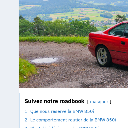
Suivez notre roadbook
masquer
1.
Que nous réserve la BMW 850i
2.
Le comportement routier de la BMW 850i