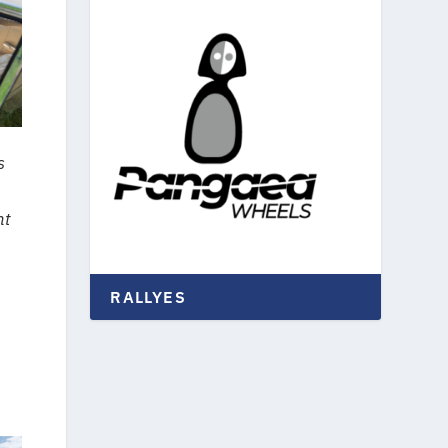
s
nt
RALLYES