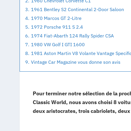
2.
1960 Chevrolet Corvette C1
3.
1961 Bentley S2 Continental 2-Door Saloon
4.
1970 Marcos GT 2-Litre
5.
1972 Porsche 911 S 2.4
6.
1974 Fiat-Abarth 124 Rally Spider CSA
7.
1980 VW Golf I GTI 1600
8.
1981 Aston Martin V8 Volante Vantage Specifi
9.
Vintage Car Magazine vous donne son avis
Pour terminer notre sélection de la pro
Classic World, nous avons choisi 8 voitur
deux aristocrates, trois cabriolets, deu