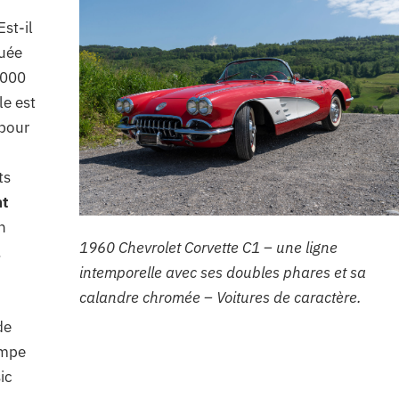
st-il
uée
 000
le est
 pour
u
ts
t
n
1960 Chevrolet Corvette C1 – une ligne
.
intemporelle avec ses doubles phares et sa
calandre chromée – Voitures de caractère.
de
ampe
ic