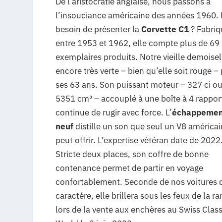
De l’aristocratie anglaise, nous passons à
l’insouciance américaine des années 1960. E
besoin de présenter la
Corvette C1
? Fabriq
entre 1953 et 1962, elle compte plus de 69
exemplaires produits. Notre vieille demoisel
encore très verte – bien qu’elle soit rouge –
ses 63 ans. Son puissant moteur – 327 ci o
5351 cm³ – accouplé à une boîte à 4 rappor
continue de rugir avec force. L’
échappemen
neuf
distille un son que seul un V8 américai
peut offrir. L’expertise vétéran date de 2022
Stricte deux places, son coffre de bonne
contenance permet de partir en voyage
confortablement. Seconde de nos voitures 
caractère, elle brillera sous les feux de la r
lors de la vente aux enchères au Swiss Class