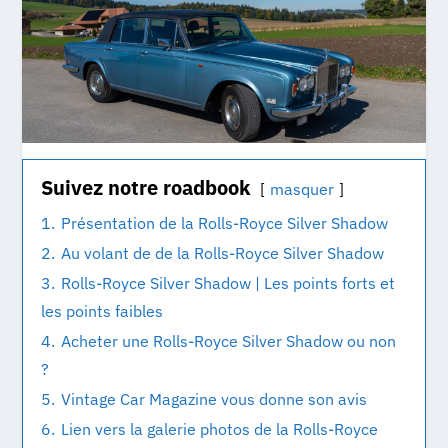
Suivez notre roadbook
masquer
1.
Présentation de la Rolls-Royce Silver Shadow
2.
Au volant de de la Rolls-Royce Silver Shadow
3.
Rolls-Royce Silver Shadow | Les points forts et
les points faibles
4.
Acheter une Rolls-Royce Silver Shadow ou non
?
5.
Vintage Car Magazine vous donne son avis
6.
Lien vers la galerie photos de la Rolls-Royce